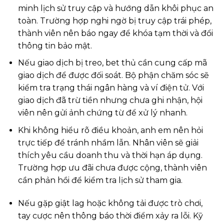
minh lịch sử truy cập và hướng dẫn khôi phục an
toàn. Trường hợp nghi ngờ bị truy cập trái phép,
thành viên nên báo ngay để khóa tạm thời và đổi
thông tin bảo mật.
Nếu giao dịch bị treo, bet thủ cần cung cấp mã
giao dịch để được đối soát. Bộ phận chăm sóc sẽ
kiểm tra trạng thái ngân hàng và ví điện tử. Với
giao dịch đã trừ tiền nhưng chưa ghi nhận, hội
viên nên gửi ảnh chứng từ để xử lý nhanh.
Khi không hiểu rõ điều khoản, anh em nên hỏi
trực tiếp để tránh nhầm lẫn. Nhân viên sẽ giải
thích yêu cầu doanh thu và thời hạn áp dụng.
Trường hợp ưu đãi chưa được cộng, thành viên
cần phản hồi để kiểm tra lịch sử tham gia.
Nếu gặp giật lag hoặc không tải được trò chơi,
tay cược nên thông báo thời điểm xảy ra lỗi. Kỹ