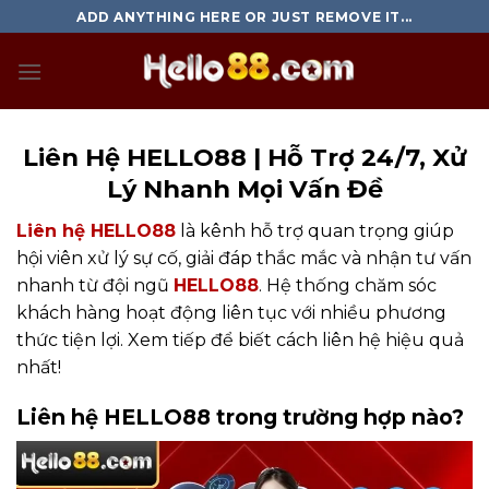
Bỏ
ADD ANYTHING HERE OR JUST REMOVE IT...
qua
nội
dung
Liên Hệ HELLO88 | Hỗ Trợ 24/7, Xử
Lý Nhanh Mọi Vấn Đề
Liên hệ HELLO88
là kênh hỗ trợ quan trọng giúp
hội viên xử lý sự cố, giải đáp thắc mắc và nhận tư vấn
nhanh từ đội ngũ
HELLO88
. Hệ thống chăm sóc
khách hàng hoạt động liên tục với nhiều phương
thức tiện lợi. Xem tiếp để biết cách liên hệ hiệu quả
nhất!
Liên hệ HELLO88 trong trường hợp nào?