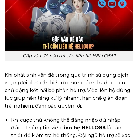
Gặp vấn đề nào thì cần liên hệ HELLO88?
Khi phát sinh vấn đề trong quá trình sử dụng dịch
vụ, người chơi cần biết rõ những tình huống nên
chủ động kết nối bộ phận hỗ trợ. Việc liên hệ đúng
lúc giúp nền tảng xử lý nhanh, hạn chế gián đoạn
trải nghiệm, đảm bảo quyền lợi:
Khi cược thủ không thể đăng nhập dù nhập
đúng thông tin, việc
liên hệ HELLO88
là cần
thiết để kiểm tra hệ thống. Đội ngũ hỗ trợ sẽ xác